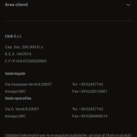
Area clienti
Ubik S.r.l.
Cap. Soc. 200.000 € i.v.
R.E.A. 1947014
C.F/P.IVA 07250620965
Sede legale
Via Giuseppe Verdi 8 20057
Tel. +39 02457743
Assago (MI)
Fax +39 0228315601
Sede operativa
Via G. Verdi 8 20057
Tel. +39 02457743
Assago (MI)
Fax +39 0284406014
Obblighi informativi per le erogazioni pubbliche: gli aiuti di Stato e gli aiuti