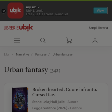
my ubik
View
Ubik Librerie
Free - La tua libreria, ovunque!
Scegli libreria
Libri
Narrativa
Fantasy
Urban fantasy
Urban fantasy
(342)
Broken hearted. Cuore infranto.
Cursed fae.
Stone Leia;Hall Julie
- Autore
Leggereditore (2026)
- Editore