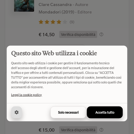
Clare Cassandra
- Autore
Mondadori (2019)
- Editore
(9)
€ 14,50
Verifica disponibilità
Seleziona libreria
Questo sito Web utilizza i cookie
Questo sito web utilizza i cookie per gestire il funzionamento tecnico
dell'accesso degli utenti e gestione dell'account, per la misurazione del
traffico e per offrire a tutti contenuti personalizzati. Clicca su "ACCETTA
TUTTO" per acconsentire all'utilizzo di tutti i tipi di cookie, beneficiando così
Città del fuoco celeste.
della miglior esperienza possibile, oppure seleziona qui sotto solo quelli che
Shadowhunters. The mortal
acconsenti di ricevere.
instruments
Leggi la cookie policy
Clare Cassandra
- Autore
Mondadori (2019)
- Editore
Solo necessari
Accetta tutto
(6)
€ 15,00
Verifica disponibilità