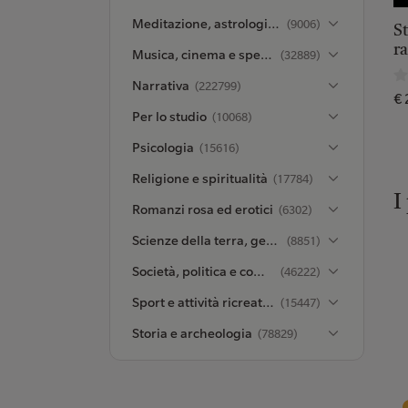
Meditazione, astrologia ed esoterismo
(9006)
S
ra
Musica, cinema e spettacolo
(32889)
Narrativa
(222799)
€ 
Per lo studio
(10068)
Psicologia
(15616)
Religione e spiritualità
(17784)
I
Romanzi rosa ed erotici
(6302)
Scienze della terra, geografia, ambiente, pianificazione
(8851)
Società, politica e comunicazione
(46222)
Sport e attività ricreative all’aperto
(15447)
Storia e archeologia
(78829)