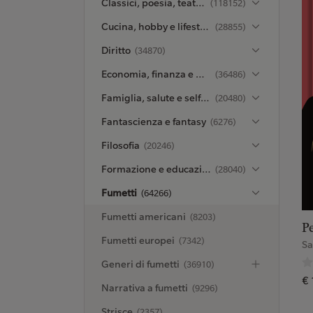
Classici, poesia, teatro e critica
(118152)
Cucina, hobby e lifestyle
(28855)
Diritto
(34870)
Economia, finanza e managementt
(36486)
Famiglia, salute e self-help
(20480)
Fantascienza e fantasy
(6276)
Filosofia
(20246)
Formazione e educazione
(28040)
Fumetti
(64266)
Fumetti americani
(8203)
Pe
Fumetti europei
(7342)
Sa
Generi di fumetti
(36910)
€ 
Narrativa a fumetti
(9296)
Strisce
(2357)