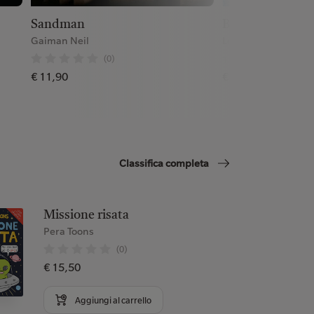
Sandman
Blu. Spider-Ma
Gaiman Neil
Loeb Jeph;Sale Tim
(0)
(0)
€ 11,90
€ 9,90
Classifica completa
Missione risata
Pera Toons
(0)
€ 15,50
Aggiungi al carrello