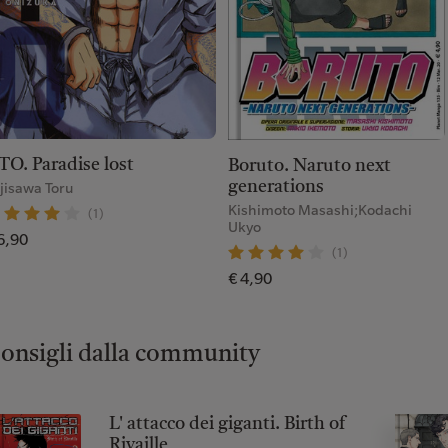
TO. Paradise lost
Boruto. Naruto next
generations
jisawa Toru
Kishimoto Masashi;Kodachi
(1)
Ukyo
6,90
(1)
€ 4,90
onsigli dalla community
L' attacco dei giganti. Birth of
Rivaille