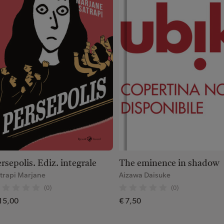
The eminence in shadow
rsepolis. Ediz. integrale
Aizawa Daisuke
trapi Marjane
(0)
(0)
€ 7,50
15,00