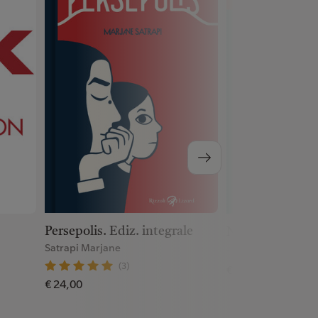
Persepolis. Ediz. integrale
Nilsson. Per gio
Satrapi Marjane
(0)
(3)
€ 16,00
€ 24,00