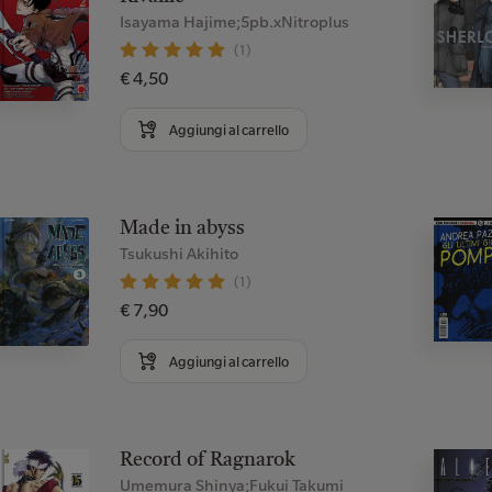
Isayama Hajime;5pb.xNitroplus
(1)
€ 4,50
Aggiungi al carrello
Made in abyss
Tsukushi Akihito
(1)
€ 7,90
Aggiungi al carrello
Record of Ragnarok
Umemura Shinya;Fukui Takumi