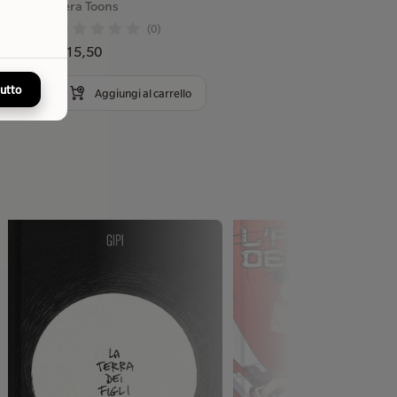
Pera Toons
(0)
€ 15,50
tutto
Aggiungi al carrello