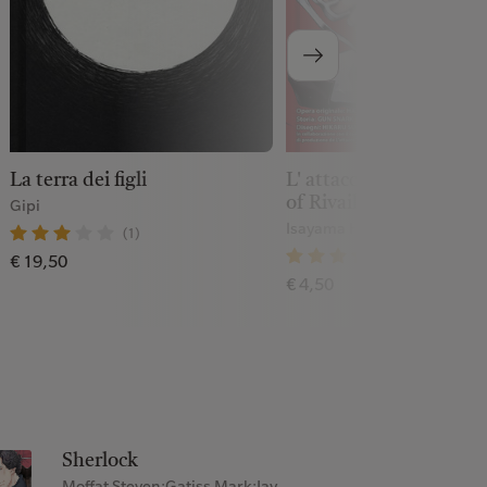
La terra dei figli
L' attacco dei giganti. 
of Rivaille
Gipi
Isayama Hajime;5pb.xNitro
(1)
(1)
€ 19,50
€ 4,50
Sherlock
Moffat Steven;Gatiss Mark;Jay