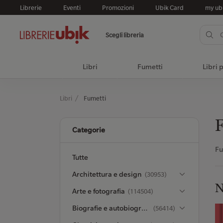
Librerie
Eventi
Promozioni
Ubik Card
my ub
Scegli libreria
Libri
Fumetti
Libri 
Libri
Fumetti
Categorie
Fu
Tutte
Architettura e design
(30953)
N
Arte e fotografia
(114504)
Biografie e autobiografie
(56414)