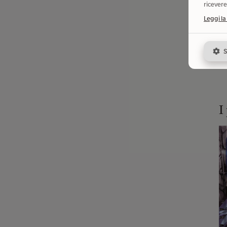
ricevere
Leggi la
S
I