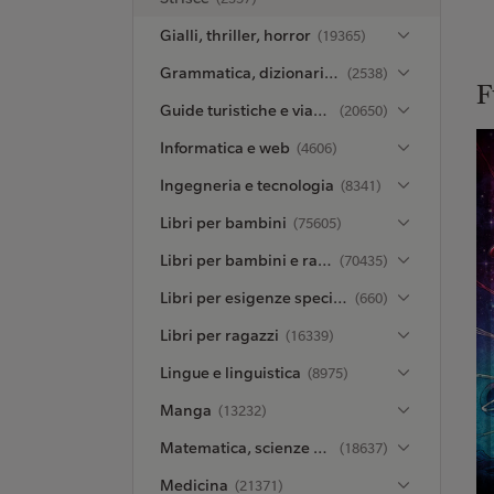
Gialli, thriller, horror
(19365)
Grammatica, dizionari ed enciclopedie
(2538)
F
Guide turistiche e viaggi
(20650)
Informatica e web
(4606)
Ingegneria e tecnologia
(8341)
Libri per bambini
(75605)
Libri per bambini e ragazzi
(70435)
Libri per esigenze speciali
(660)
Libri per ragazzi
(16339)
Lingue e linguistica
(8975)
Manga
(13232)
Matematica, scienze e ambiente
(18637)
Medicina
(21371)