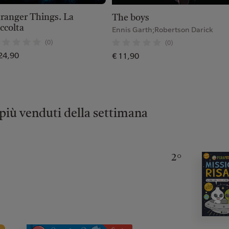
tranger Things. La
The boys
ccolta
Ennis Garth;Robertson Darick
(0)
(0)
24,90
€ 11,90
 più venduti della settimana
2°