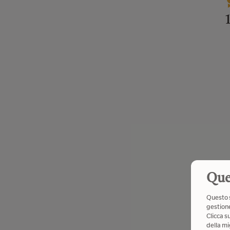
Que
Questo s
gestione
Clicca s
della mi