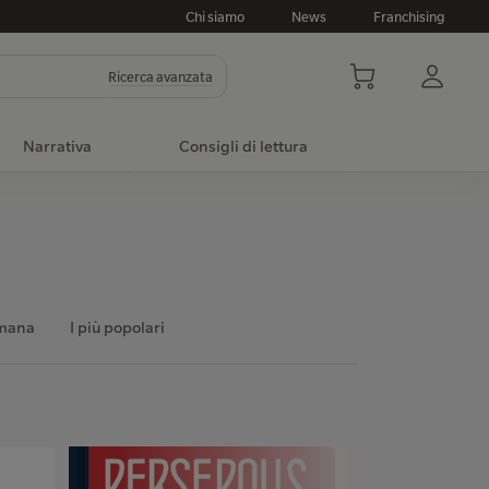
Chi siamo
News
Franchising
Ricerca avanzata
Narrativa
Consigli di lettura
imana
I più popolari