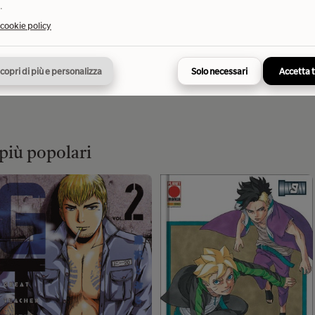
Aggiungi al carrello
.
 cookie policy
copri di più e personalizza
Solo necessari
Accetta 
 più popolari