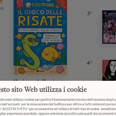
1°
3°
4°
Il gioco delle risate
sto sito Web utilizza i cookie
Pera Toons
(0)
ito web utilizza i cookie per gestire il funzionamento tecnico dell'accesso degli u
€ 15,50
 dell'account, per la misurazione del traffico e per offrire a tutti contenuti person
u "ACCETTA TUTTO" per acconsentire all'utilizzo di tutti i tipi di cookie, beneficia
5°
glior esperienza possibile, oppure seleziona qui sotto solo quelli che acconsenti d