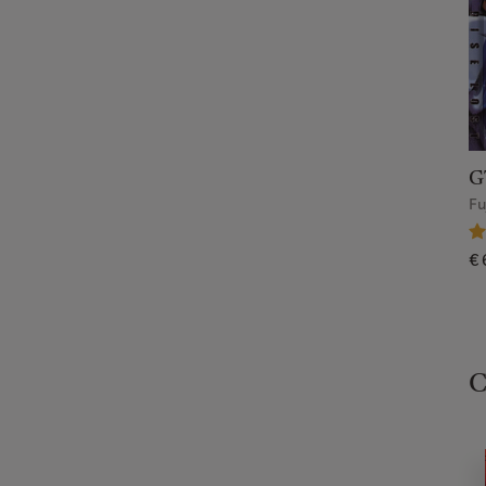
G
Fu
€ 
C