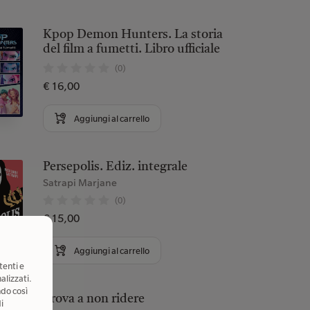
Kpop Demon Hunters. La storia
del film a fumetti. Libro ufficiale
(0)
€ 16,00
Aggiungi al carrello
Persepolis. Ediz. integrale
Satrapi Marjane
(0)
€ 15,00
Aggiungi al carrello
tenti e
alizzati.
ndo così
Prova a non ridere
i